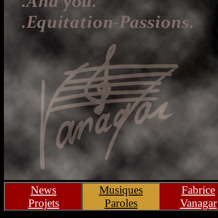
News
Musiques
Fabrice
Projets
Paroles
Vanagar